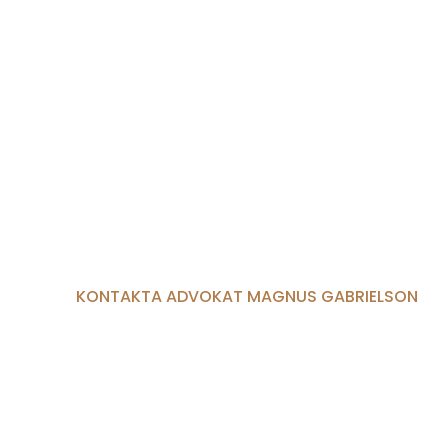
KONTAKTA ADVOKAT MAGNUS GABRIELSON
Behöver du hjälp med
rättsskydd i Borås eller
Göteborg?